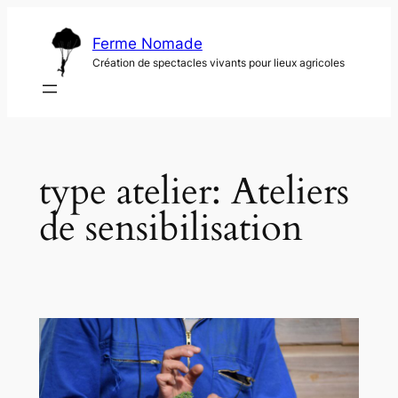
Ga
naar
Ferme Nomade
de
Création de spectacles vivants pour lieux agricoles
inhoud
type atelier:
Ateliers
de sensibilisation