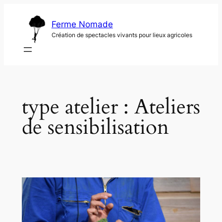
Aller
au
Ferme Nomade
contenu
Création de spectacles vivants pour lieux agricoles
type atelier :
Ateliers
de sensibilisation