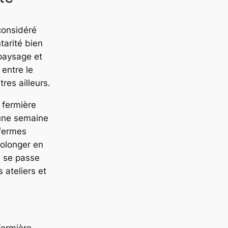
considéré
arité bien
 paysage et
 entre le
tres ailleurs.
 fermière
r une semaine
 fermes
rolonger en
i se passe
 ateliers et
fermière