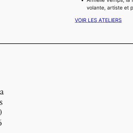
volante, artiste et
VOIR LES ATELIERS
a
s
0
6