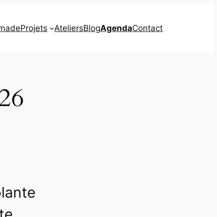
omade
Projets
Ateliers
Blog
Agenda
Contact
026
olante
te