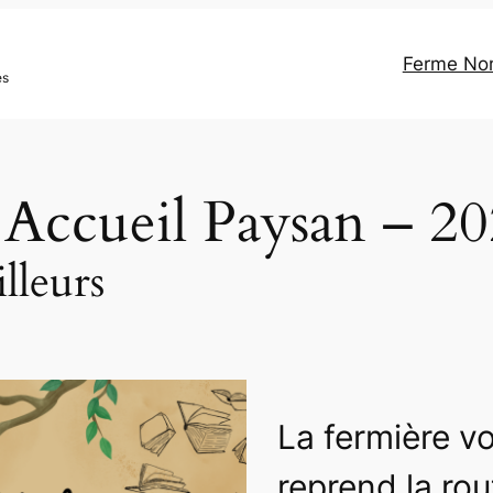
Ferme N
es
 Accueil Paysan – 2
illeurs
La fermière v
reprend la rou