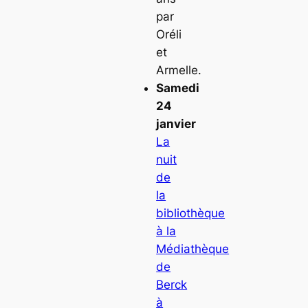
par
Oréli
et
Armelle.
Samedi
24
janvier
La
nuit
de
la
bibliothèque
à la
Médiathèque
de
Berck
à